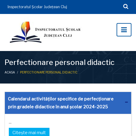
Inspectoratul Şcolar Județean Cluj
Perfectionare personal didactic
ACASA
/
PERFECTIONARE PERSONAL DIDACTIC
Calendarul activităților specifice de perfecționare
prin gradele didactice în anul școlar 2024-2025
...
Citește mai mult