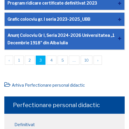
Program ridicare certificate definitivat 2023
Grafic colocviu gr. I seria 2023-2025_UBB
Anunț Colocviu Gr I, Seria 2024-2026 Universitatea „1
Decembrie 1918” din Alba Iulia
‹
1
2
3
4
5
…
10
›
Arhiva Perfectionare personal didactic
Perfectionare personal didactic
Definitivat