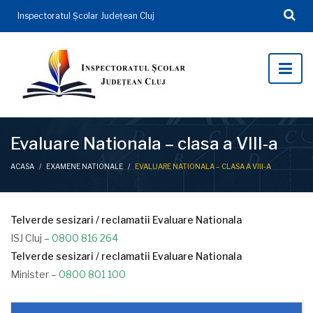
Inspectoratul Şcolar Județean Cluj
Evaluare Nationala – clasa a VIII-a
ACASA
/
EXAMENE NATIONALE
/
EVALUARE NATIONALA – CLASA A VIII-A
Telverde sesizari / reclamatii Evaluare Nationala
ISJ Cluj –
0800 816 264
Telverde sesizari / reclamatii Evaluare Nationala
Minister –
0800 801 100