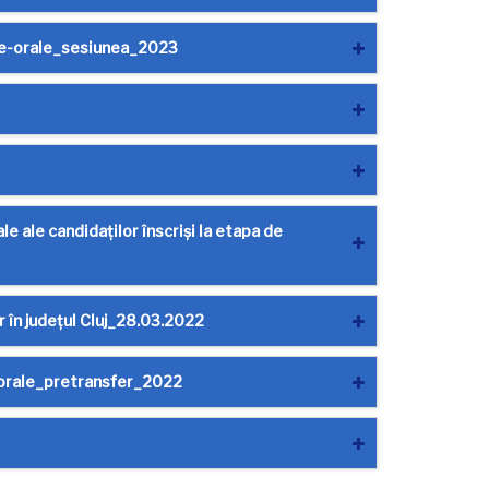
be-orale_sesiunea_2023
e ale candidaților înscriși la etapa de
r în județul Cluj_28.03.2022
e orale_pretransfer_2022