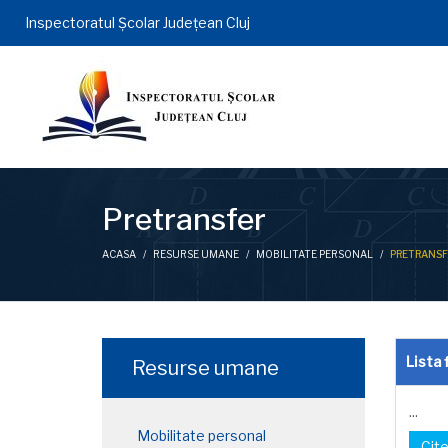
Inspectoratul Şcolar Județean Cluj
Pretransfer
ACASA
/
RESURSE UMANE
/
MOBILITATE PERSONAL
/
PRETRANSF
Lista 
Resurse umane
...
Mobilitate personal
Cite