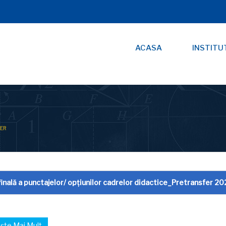
ACASA
INSTITU
ER
finală a punctajelor/ opțiunilor cadrelor didactice_Pretransfer 20
ște Mai Mult