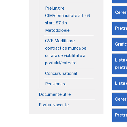
Prelungire
Cerer
CIM/continuitate art. 63
și art. 87 din
Pretr
Metodologie
CVP Modificare
Grafi
contract de muncă pe
durata de viabilitate a
Lista 
postului/catedrei
pretr
Concurs national
Lista 
Pensionare
Documente utile
Cerer
Posturi vacante
Pretr