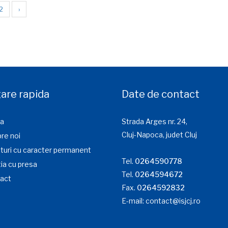
2
›
are rapida
Date de contact
a
Strada Arges nr. 24,
Cluj-Napoca, judet Cluj
re noi
turi cu caracter permanent
Tel.
0264590778
ia cu presa
Tel.
0264594672
act
Fax.
0264592832
E-mail:
contact@isjcj.ro