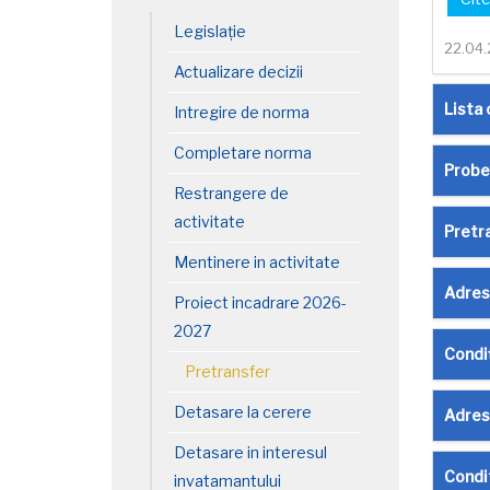
Legislație
22.04
Actualizare decizii
Lista 
Intregire de norma
Completare norma
Probe 
Restrangere de
activitate
Pretr
Mentinere in activitate
Adres
Proiect incadrare 2026-
2027
Condiț
Pretransfer
Detasare la cerere
Adres
Detasare in interesul
Condi
invatamantului