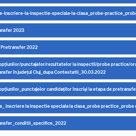
e-inscriere-la-inspectie-speciala-la-clasa_probe-practice_pro
ansfer 2023
c Pretransfer 2022
opțiunilor/punctajelor/rezultatelor la inspectii/probe practice/oral
ansfer în județul Cluj_dupa Contestatii_30.03.2022
opțiunilor_punctajelor candidaților înscriși la etapa de pretransfe
e_ inscriere la inspectie speciala la clasa_probe practice_prob
ansfer_conditii_specifice_2022