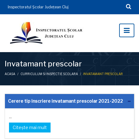
Inspectoratul Şcolar Județean Cluj
Invatamant prescolar
ACASA
/
CURRICULUM SI INSPECTIE SCOLARA
/
INVATAMANT PRESCOLAR
Cerere tip inscriere invatamant prescolar 2021-2022
...
Citește mai mult