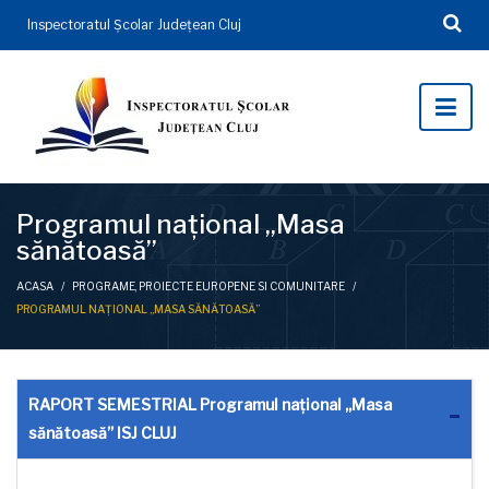
Inspectoratul Şcolar Județean Cluj
Programul național „Masa
sănătoasă”
ACASA
/
PROGRAME, PROIECTE EUROPENE SI COMUNITARE
/
PROGRAMUL NAȚIONAL „MASA SĂNĂTOASĂ”
RAPORT SEMESTRIAL Programul național „Masa
sănătoasă” ISJ CLUJ
...