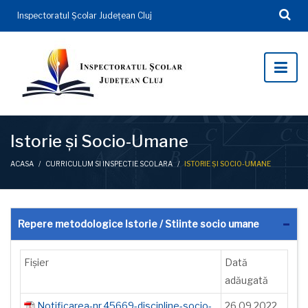
Inspectoratul Şcolar Județean Cluj
Istorie și Socio-Umane
ACASA
/
CURRICULUM SI INSPECTIE SCOLARA
/
ISTORIE ȘI SOCIO-UMANE
Repere metodologice Istorie / Stiinte socio umane
Fișier
Dată
adăugată
Notificarea-nr.45669-discipline-socio-
26.09.2022