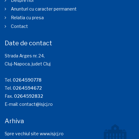
Despre noi
Anunturi cu caracter permanent
Relatia cu presa
Contact
Date de contact
Strada Arges nr. 24,
Cluj-Napoca, judet Cluj
Tel.
0264590778
Tel.
0264594672
Fax.
0264592832
E-mail:
contact@isjcj.ro
Arhiva
Spre vechiul site www.isjcj.ro