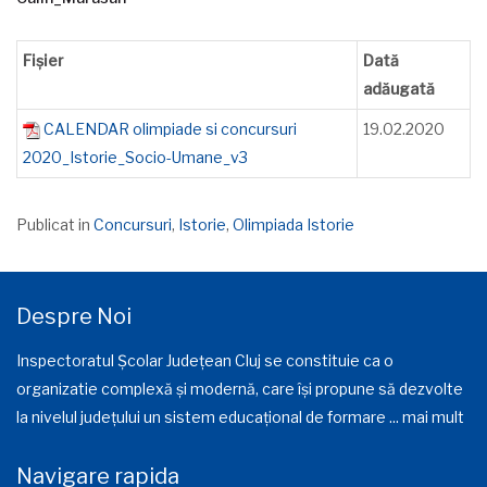
Fișier
Dată
adăugată
CALENDAR olimpiade si concursuri
19.02.2020
2020_Istorie_Socio-Umane_v3
Publicat in
Concursuri
,
Istorie
,
Olimpiada Istorie
Despre Noi
Inspectoratul Școlar Județean Cluj se constituie ca o
organizatie complexă și modernă, care își propune să dezvolte
la nivelul județului un sistem educațional de formare ...
mai mult
Navigare rapida