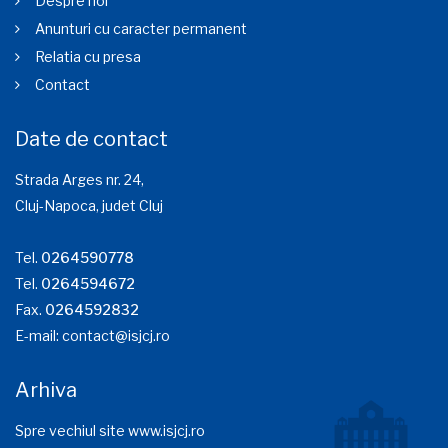
Despre noi
Anunturi cu caracter permanent
Relatia cu presa
Contact
Date de contact
Strada Arges nr. 24,
Cluj-Napoca, judet Cluj
Tel.
0264590778
Tel.
0264594672
Fax.
0264592832
E-mail:
contact@isjcj.ro
Arhiva
Spre vechiul site www.isjcj.ro