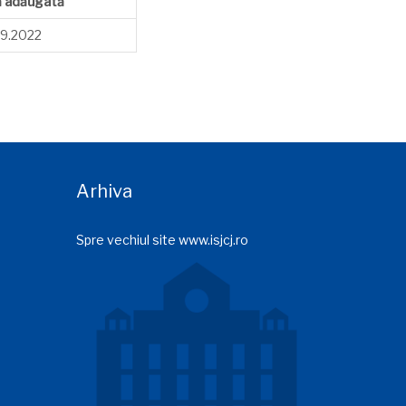
ă adăugată
9.2022
Arhiva
Spre vechiul site www.isjcj.ro