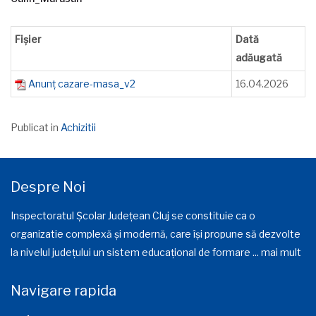
Fișier
Dată
adăugată
Anunț cazare-masa_v2
16.04.2026
Publicat in
Achizitii
Despre Noi
Inspectoratul Școlar Județean Cluj se constituie ca o
organizatie complexă și modernă, care își propune să dezvolte
la nivelul județului un sistem educațional de formare ...
mai mult
Navigare rapida