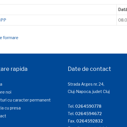
Dat
 BPP
08.
e formare
are rapida
Date de contact
a
Strada Arges nr. 24,
Cluj-Napoca, judet Cluj
re noi
turi cu caracter permanent
Tel.
0264590778
ia cu presa
Tel.
0264594672
act
Fax.
0264592832