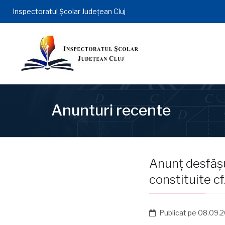
Inspectoratul Şcolar Județean Cluj
Anunturi recente
Anunț desfășu
constituite c
Publicat pe
08.09.