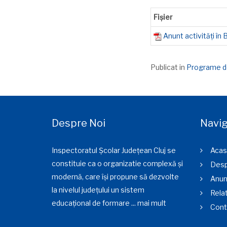
Fișier
Anunt activități în
Publicat in
Programe d
Despre Noi
Navig
Inspectoratul Școlar Județean Cluj se
Acas
constituie ca o organizatie complexă și
Desp
modernă, care își propune să dezvolte
Anun
la nivelul județului un sistem
Relat
educațional de formare ...
mai mult
Cont