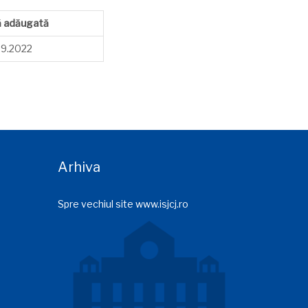
ă adăugată
09.2022
Arhiva
Spre vechiul site www.isjcj.ro