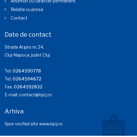
Anunturi cu caracter permanent
Relatia cu presa
Contact
Date de contact
Strada Arges nr. 24,
Cluj-Napoca, judet Cluj
Tel.
0264590778
Tel.
0264594672
Fax.
0264592832
E-mail:
contact@isjcj.ro
Arhiva
Spre vechiul site www.isjcj.ro