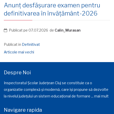
Anunț desfășurare examen pentru
definitivarea în învățământ-2026
Publicat pe
07.07.2026
de
Calin_Murasan
Publicat in
Definitivat
Navigare
Articole mai vechi
în
Despre Noi
articole
Inspectoratul Școlar Județean Cluj se constituie ca o
organizatie complexă și modernă, care își propune să dezvolte
la nivelul județului un sistem educațional de formare ...
mai mult
Navigare rapida