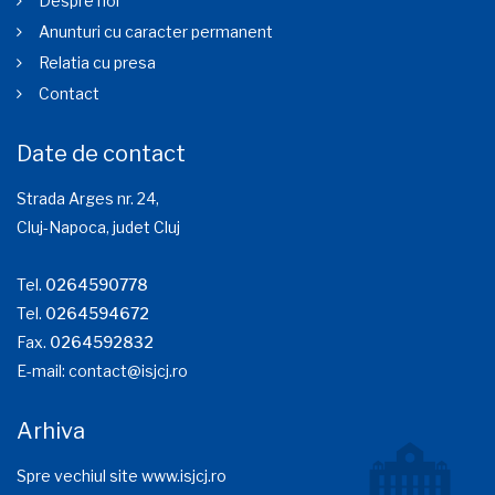
Despre noi
Anunturi cu caracter permanent
Relatia cu presa
Contact
Date de contact
Strada Arges nr. 24,
Cluj-Napoca, judet Cluj
Tel.
0264590778
Tel.
0264594672
Fax.
0264592832
E-mail:
contact@isjcj.ro
Arhiva
Spre vechiul site www.isjcj.ro