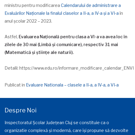
ministru pentru modificarea
Calendarului de administrare a
Evaluărilor Naționale la finalul claselor a II-a, a IV-a și a VI-a
în
anul școlar 2022 – 2023.
Astfel,
Evaluarea Națională pentru clasa a VI-a va avea loc în
zilele de 30 mai (Limbă și comunicare), respectiv 31 mai
(Matematică și științe ale naturii).
Detalii: https://www.edu.ro/informare_modificare_calendar_ENVI
Publicat in
Evaluare Nationala – clasele a II-a, a IV-a, a VI-a
Despre Noi
Inspectoratul Școlar Județean Cluj se constituie ca o
organizatie complexă și modernă, care își propune să dezvolte