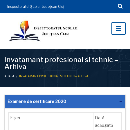
Inspectoratul Şcolar Județean Cluj
Invatamant profesional si tehnic –
Arhiva
ACASA
/
INVATAMANT PROFESIONAL SI TEHNIC – ARHIVA
Examene de certificare 2020
Fișier
Dată
adăugată