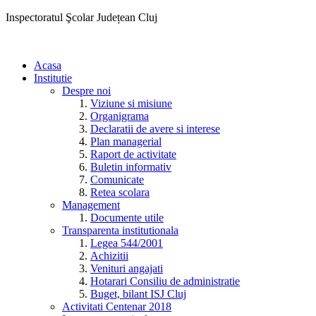
Inspectoratul Şcolar Județean Cluj
Acasa
Institutie
Despre noi
Viziune si misiune
Organigrama
Declaratii de avere si interese
Plan managerial
Raport de activitate
Buletin informativ
Comunicate
Retea scolara
Management
Documente utile
Transparenta institutionala
Legea 544/2001
Achizitii
Venituri angajati
Hotarari Consiliu de administratie
Buget, bilant ISJ Cluj
Activitati Centenar 2018