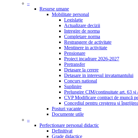
–
Resurse umane
Mobilitate personal
Legislație
Actualizare decizii
Intregire de norma
Completare norma
Restrangere de activitate
Mentinere in activitate
Pensionare
Proiect incadrare 2026-2027
Pretransfer
Detasare la cerere
Detasare in interesul invatamantului
Concurs national
Suplinire
Prelungire CIM/continuitate art. 63 și
CVP Modificare contract de muncă pe d
Concediul pentru creşterea şi îngrijire
Posturi vacante
Documente utile
–
Perfectionare personal didactic
Definitivat
Grade didactice