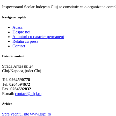
Inspectoratul Școlar Județean Cluj se constituie ca o organizatie compl
Navigare rapida
Acasa
Despre noi
Anunturi cu caracter permanent
Relatia cu presa
Contact
Date de contact
Strada Arges nr. 24,
Cluj-Napoca, judet Cluj
Tel.
0264590778
Tel.
0264594672
Fax.
0264592832
E-mail:
contact@isjcj.ro
Arhiva
Spre vechiul site www.isjcj.ro