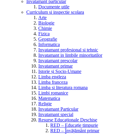
Invatamant particular
Documente utile
Curriculum si inspectie scolara
Arte
Biologie
Chimie
Fizica
Geografie
Informatica
Invatamant profesional si tehnic
Invatamant in limbile minoritatilor
Invatamant prescolar
Invatamant primar
Istorie și Socio-Umane
Limba engleza
Limba franceza
Limba si literatura romana
Limbi romanice
Matematica
Religie
Invatamant Particular
Invatamant special
Resurse Educaționale Deschise
RED – Educație timpurie
RED – Învățământ primar