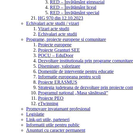
RED – Învățământ gimnazial
RED – Învățământ liceal
RED – Învățământ special
HG 970 din 12.10.2023
Echivalari acte studii / vizari
Vizari acte studii
Echivalari acte studii
Programe, proiecte europene si comunitare
Proiecte europene
Proiecte Granturi SEE
POCU – EduDoor
Dezvoltare institutionala prin programe comunitare
Diseminare, valorizare
Domeniile de interventie pentru educatie
Informatie europeana pentru scoli
Proiecte ERASMUS
Strategia judeteana de dezvoltare prin proiecte co
Programul național „Masa sănătoasă”
Proiecte PEO
eTwinning
Promovare invatamant profesional
Legislatie
Link-uri utile, parteneri
Informatii utile pentru public
Anunturi cu caracter permanent