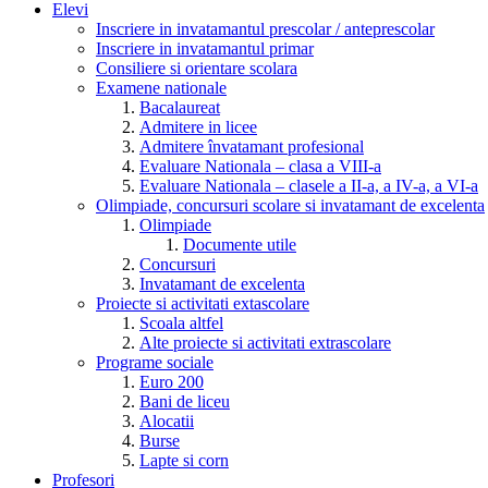
Elevi
Inscriere in invatamantul prescolar / anteprescolar
Inscriere in invatamantul primar
Consiliere si orientare scolara
Examene nationale
Bacalaureat
Admitere in licee
Admitere învatamant profesional
Evaluare Nationala – clasa a VIII-a
Evaluare Nationala – clasele a II-a, a IV-a, a VI-a
Olimpiade, concursuri scolare si invatamant de excelenta
Olimpiade
Documente utile
Concursuri
Invatamant de excelenta
Proiecte si activitati extascolare
Scoala altfel
Alte proiecte si activitati extrascolare
Programe sociale
Euro 200
Bani de liceu
Alocatii
Burse
Lapte si corn
Profesori