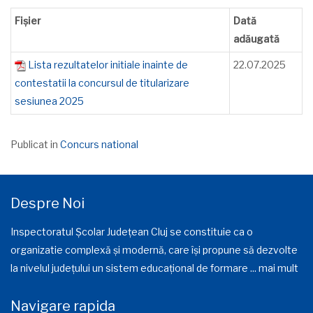
Fișier
Dată
adăugată
Lista rezultatelor initiale inainte de
22.07.2025
contestatii la concursul de titularizare
sesiunea 2025
Publicat in
Concurs national
Despre Noi
Inspectoratul Școlar Județean Cluj se constituie ca o
organizatie complexă și modernă, care își propune să dezvolte
la nivelul județului un sistem educațional de formare ...
mai mult
Navigare rapida