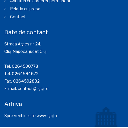
Anunturi cu caracter permanent
Relatia cu presa
Contact
Date de contact
Strada Arges nr. 24,
Cluj-Napoca, judet Cluj
Tel.
0264590778
Tel.
0264594672
Fax.
0264592832
E-mail:
contact@isjcj.ro
Arhiva
Spre vechiul site www.isjcj.ro