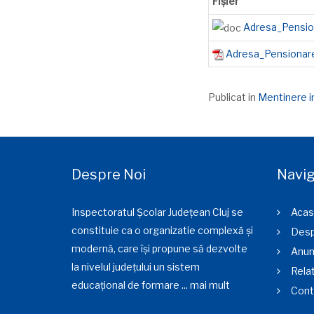
Fișier
Adresa_Pensio
Adresa_Pensionar
Publicat in
Mentinere in
Despre Noi
Navig
Inspectoratul Școlar Județean Cluj se
Acas
constituie ca o organizatie complexă și
Desp
modernă, care își propune să dezvolte
Anun
la nivelul județului un sistem
Relat
educațional de formare ...
mai mult
Cont