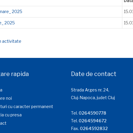
Dat
nare_ 2025
15.0
e_ 2025
15.0
 activitate
are rapida
Date de contact
a
Strada Arges nr. 24,
Cluj-Napoca, judet Cluj
re noi
turi cu caracter permanent
Tel.
0264590778
ia cu presa
Tel.
0264594672
act
Fax.
0264592832