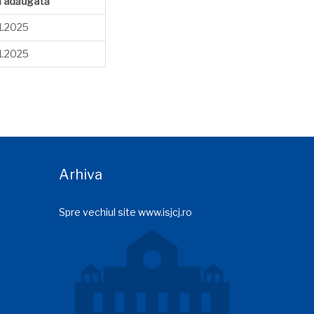
ă adăugată
1.2025
1.2025
Arhiva
Spre vechiul site www.isjcj.ro