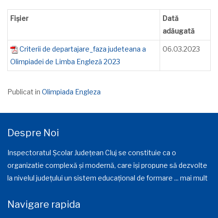
Fișier
Dată
adăugată
Criterii de departajare_faza judeteana a
06.03.2023
Olimpiadei de Limba Engleză 2023
Publicat in
Olimpiada Engleza
Despre Noi
Inspectoratul Școlar Județean Cluj se constituie ca o
organizatie complexă și modernă, care își propune să dezvolte
la nivelul județului un sistem educațional de formare ...
mai mult
Navigare rapida