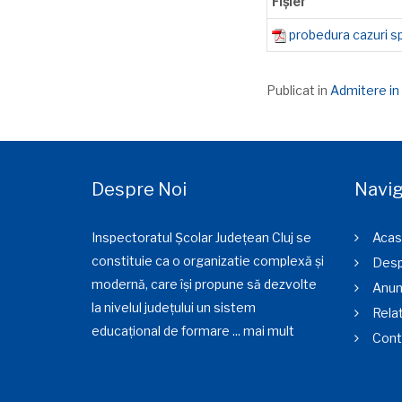
Fișier
probedura cazuri sp
Publicat in
Admitere in 
Despre Noi
Navig
Inspectoratul Școlar Județean Cluj se
Acas
constituie ca o organizatie complexă și
Desp
modernă, care își propune să dezvolte
Anun
la nivelul județului un sistem
Relat
educațional de formare ...
mai mult
Cont