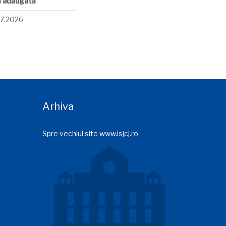
ă adăugată
7.2026
Arhiva
Spre vechiul site www.isjcj.ro