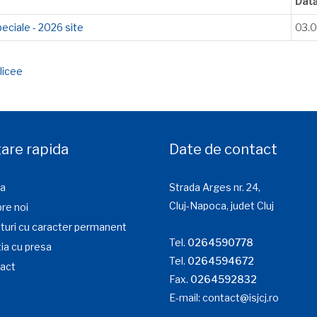
Dat
eciale - 2026 site
03.0
licee
are rapida
Date de contact
a
Strada Arges nr. 24,
Cluj-Napoca, judet Cluj
re noi
turi cu caracter permanent
Tel.
0264590778
ia cu presa
Tel.
0264594672
act
Fax.
0264592832
E-mail:
contact@isjcj.ro