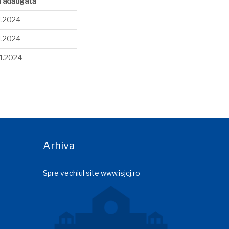
ă adăugată
1.2024
1.2024
1.2024
Arhiva
Spre vechiul site www.isjcj.ro