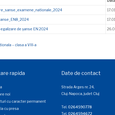
Dat
are_sanse_examene_nationale_2024
17.0
e sanse_EN8_2024
17.0
f. egalizare de șanse EN 2024
26.0
ionala – clasa a VIII-a
are rapida
Date de contact
a
Strada Arges nr. 24,
Cluj-Napoca, judet Cluj
re noi
turi cu caracter permanent
Tel.
0264590778
ia cu presa
Tel.
0264594672