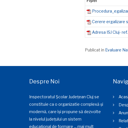
Fișier
Procedura_egaliz
Cerere ergalizar
Adresa ISJ Cluj- re
Publicat in
Evaluare Nat
Despre Noi
Navig
Inspectoratul Școlar Județean Cluj se
Acas
constituie ca o organizatie complexă și
Desp
modernă, care își propune să dezvolte
Anun
la nivelul județului un sistem
Relat
educațional de formare ...
mai mult