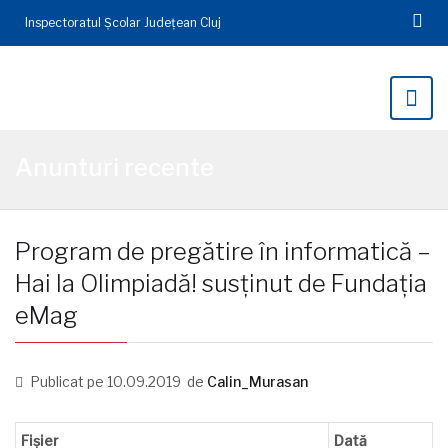
Inspectoratul Şcolar Județean Cluj
Anunturi recente
Program de pregătire în informatică –
Hai la Olimpiadă! susținut de Fundația
eMag
Publicat pe
10.09.2019
de
Calin_Murasan
Fișier
Dată