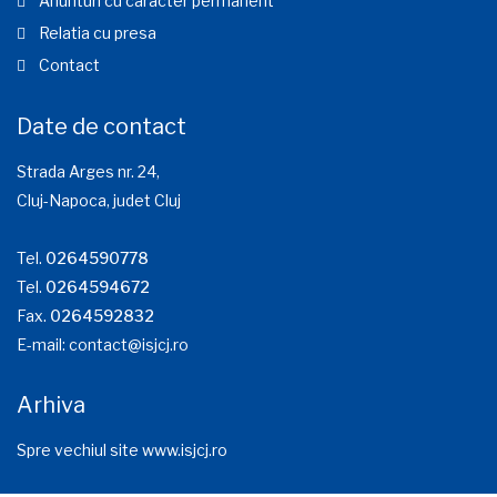
Anunturi cu caracter permanent
Relatia cu presa
Contact
Date de contact
Strada Arges nr. 24,
Cluj-Napoca, judet Cluj
Tel.
0264590778
Tel.
0264594672
Fax.
0264592832
E-mail:
contact@isjcj.ro
Arhiva
Spre vechiul site www.isjcj.ro