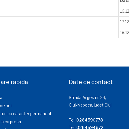
Dat
16.1
17.1
18.1
t
are rapida
Date de contact
a
Strada Arges nr. 24,
Cluj-Napoca, judet Cluj
re noi
turi cu caracter permanent
Tel.
0264590778
ia cu presa
Tel.
0264594672