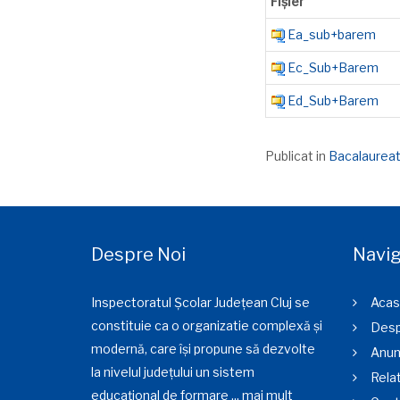
Fișier
Ea_sub+barem
Ec_Sub+Barem
Ed_Sub+Barem
Publicat in
Bacalaurea
Despre Noi
Navig
Inspectoratul Școlar Județean Cluj se
Acas
constituie ca o organizatie complexă și
Desp
modernă, care își propune să dezvolte
Anun
la nivelul județului un sistem
Relat
educațional de formare ...
mai mult