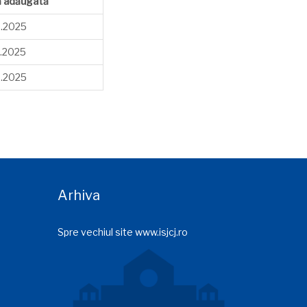
ă adăugată
2.2025
2.2025
2.2025
Arhiva
Spre vechiul site www.isjcj.ro