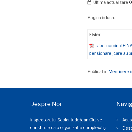
Ultima actualizare
0
Pagina in lucru
Fișier
Tabel nominal FIN
pensionare_care au pr
Publicat in
Mentinere in
Despre Noi
Navig
Inspectoratul Școlar Județean Cluj se
Acas
constituie ca o organizatie complexă și
Desp