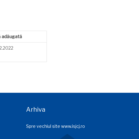
ă adăugată
2.2022
Arhiva
Spre vechiul site www.isjcj.ro