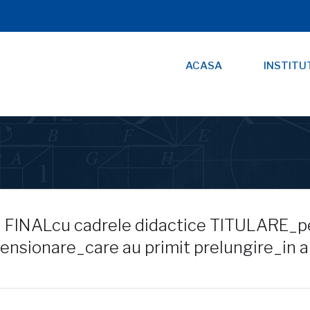
ACASA
INSTITU
l FINALcu cadrele didactice TITULARE_p
ensionare_care au primit prelungire_in a