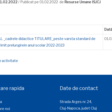
1.02.2022
/ Publicat pe
01.02.2022
de
Resurse Umane ISJCJ
Dat
AL _cadrele didactice TITULARE_peste varsta standard de
01.0
imit prelungirein anul scolar 2022-2023
 activitate
are rapida
Date de contact
a
Strada Arges nr. 24,
Cluj-Napoca, judet Cluj
re noi