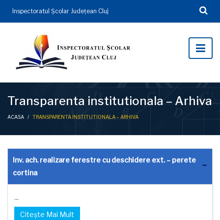
Inspectoratul Şcolar Județean Cluj
Transparenta institutionala – Arhiva
ACASA
/
TRANSPARENTA INSTITUTIONALA – ARHIVA
Inv. ach. realizare ferestre cu deschidere ext. – perete
cortina
...
Citește Mai Mult