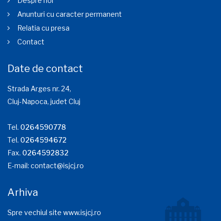
Despre noi
Anunturi cu caracter permanent
Relatia cu presa
Contact
Date de contact
Strada Arges nr. 24,
Cluj-Napoca, judet Cluj
Tel.
0264590778
Tel.
0264594672
Fax.
0264592832
E-mail:
contact@isjcj.ro
Arhiva
Spre vechiul site www.isjcj.ro