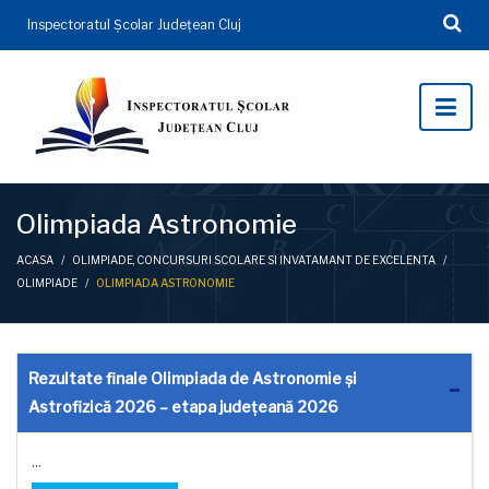
Inspectoratul Şcolar Județean Cluj
Olimpiada Astronomie
ACASA
/
OLIMPIADE, CONCURSURI SCOLARE SI INVATAMANT DE EXCELENTA
/
OLIMPIADE
/
OLIMPIADA ASTRONOMIE
Rezultate finale Olimpiada de Astronomie și
Astrofizică 2026 – etapa județeană 2026
...