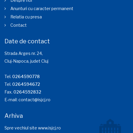
Despre noi
Anunturi cu caracter permanent
Relatia cu presa
Contact
Date de contact
Strada Arges nr. 24,
Cluj-Napoca, judet Cluj
Tel.
0264590778
Tel.
0264594672
Fax.
0264592832
E-mail:
contact@isjcj.ro
Arhiva
Spre vechiul site www.isjcj.ro