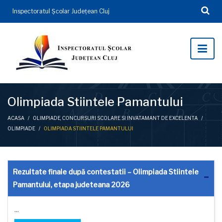
Inspectoratul Şcolar Județean Cluj
Olimpiada Stiintele Pamantului
ACASA
/
OLIMPIADE, CONCURSURI SCOLARE SI INVATAMANT DE EXCELENTA
/
OLIMPIADE
/
OLIMPIADA STIINTELE PAMANTULUI
Rezultate finale după contestatii – Olimpiada Stiintele
Pamantului, etapa judeteana 2026
...